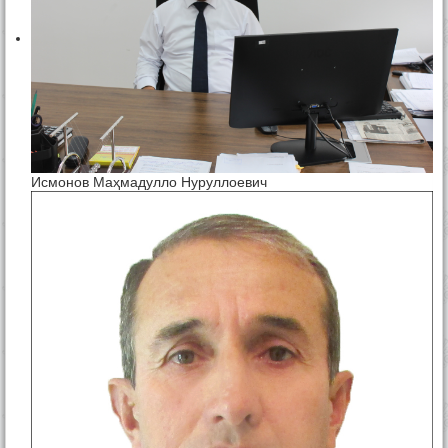
Исмонов Маҳмадулло Нуруллоевич