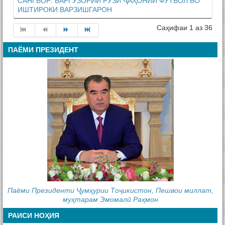
САНГВОР: БАРГУЗОРИИ РӮЗИ ҶАҲОНИИ ФУТБОЛ БО
ИШТИРОКИ ВАРЗИШГАРОН
Саҳифаи 1 аз 36
ПАЁМИ ПРЕЗИДЕНТ
Паёми Президенти Ҷумҳурии Тоҷикистон, Пешвои миллат,
муҳтарам Эмомалӣ Раҳмон
РАИСИ НОҲИЯ