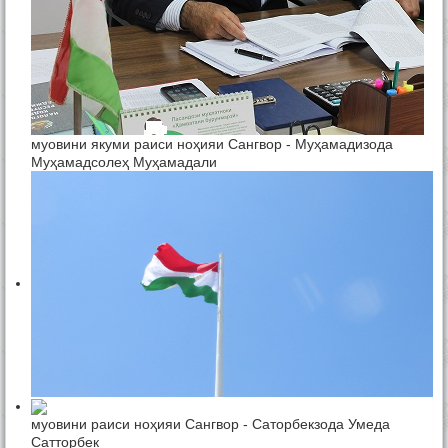
муовини якуми раиси ноҳияи Сангвор - Муҳамадизода
Муҳамадсолеҳ Муҳамадали
муовини раиси ноҳияи Сангвор - Саторбекзода Умеда
Сатторбек