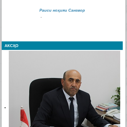
Раиси ноҳияи Сангвор
,
АКСҲО