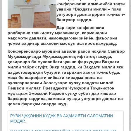
конференсияи илмӣ-сиёсӣ таҳти
унвони «Ваҳдати миллӣ – пояи
устувори давлатдории тоҷикон»
баргузор гардид.
Дар кори конференсия
роҳбарони ташкилоту муассисаҳо, кормандони
мақомоти давлатӣ, намояндагони зиёиён, фаъолони
ҷомеа ва дигар шахсони масъул иштирок намуданд.
Конференсияро муовини аввали раиси ноҳияи Сангвор
Муҳаммадизода Муҳаммадсолеҳ ифтитоҳ намуда,
ҳозиринро ба муносибати ҷашни фархундаи Ваҳдати
миллӣ табрик гуфт. Зикр гардид, ки Ваҳдати миллӣ яке
аз дастовардҳои бузурги таърихии халқи тоҷик буда,
маҳз бо шарофати сиёсати хирадмандона ва
сулҳпарваронаи Асосгузори сулҳу ваҳдати миллӣ
Пешвои миллат, Президенти Ҷумҳурии Тоҷикистон
муҳтарам Эмомалӣ Раҳмон сулҳу субот дар кишвар
барқарор гардида, заминаи рушди устувори давлат ва
ҷомеа фароҳам оварда шуд.
РӮЗИ ҶАҲОНИИ КӮДАК ВА АҲАМИЯТИ САЛОМАТИИ
МОДАР...