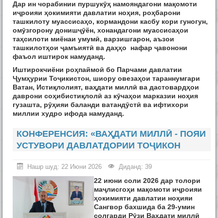
Дар ин чорабинии пуршукӯҳ намояндагони мақомоти
иҷроияи ҳокимияти давлатии ноҳия, роҳбарони
ташкилоту муассисаҳо, кормандони касбу кори гуногун,
омӯзгорону донишҷӯён, хонандагони муассисаҳои
таҳсилоти миёнаи умумӣ, варзишгарон, аъзои
ташкилотҳои ҷамъиятӣ ва даҳҳо нафар ҷавонони
фаъол иштирок намуданд.
Иштирокчиёни роҳпаймоӣ бо Парчами давлатии
Ҷумҳурии Тоҷикистон, шиору овезаҳои тараннумгари
Ватан, Истиқлолият, ваҳдати миллӣ ва дастовардҳои
даврони соҳибистиқлолӣ аз кӯчаҳои марказии ноҳия
гузашта, рӯҳияи баланди ватандӯстӣ ва ифтихори
миллии худро ифода намуданд.
КОНФЕРЕНСИЯ: «ВАҲДАТИ МИЛЛӢ - ПОЯИ
УСТУВОРИ ДАВЛАТДОРИИ ТОҶИКОН
Нашр шуд: 22 Июни 2026
Диданд: 39
22 июни соли 2026 дар толори
маҷлисгоҳи мақомоти иҷроияи
ҳокимияти давлатии ноҳияи
Сангвор бахшида ба 29-умин
солгарди Рӯзи Ваҳдати миллӣ