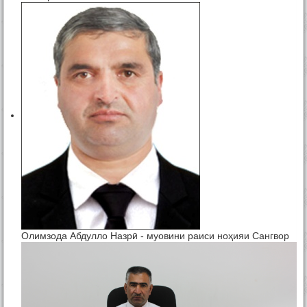
Олимзода Абдулло Назрӣ - муовини раиси ноҳияи Сангвор