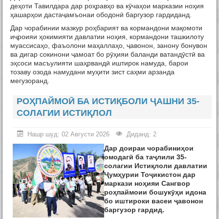
Тамос
деҳоти Тавилдара дар роҳравҳо ва кӯчаҳои марказии ноҳия
ҳашарҳои дастаҷамъонаи ободонӣ баргузор гардиданд.
Дар чорабинии мазкур роҳбарият ва кормандони мақомоти
иҷроияи ҳокимияти давлатии ноҳия, кормандони ташкилоту
муассисаҳо, фаъолони маҳаллаҳо, ҷавонон, занону бонувон
ва дигар сокинони ҷамоат бо рӯҳияи баланди ватандӯстӣ ва
эҳсоси масъулияти шаҳрвандӣ иштирок намуда, барои
тозаву озода намудани муҳити зист саҳми арзанда
мегузоранд.
РОҲПАЙМОӢ БА ИСТИҚБОЛИ ҶАШНИ 35-
СОЛАГИИ ИСТИҚЛОЛ
Нашр шуд: 02 Августи 2026
Диданд: 2
Дар доираи чорабиниҳои
омодагӣ ба таҷлили 35-
солагии Истиқлоли давлатии
Ҷумҳурии Тоҷикистон дар
маркази ноҳияи Сангвор
роҳпаймоии бошукӯҳи идона
бо иштироки васеи ҷавонон
баргузор гардид.