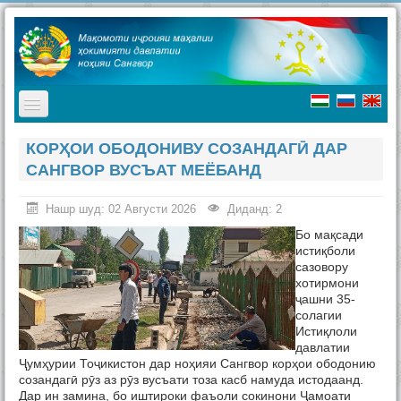
TPL_PROTOSTAR_TOGGLE_MENU
Асосӣ
КОРҲОИ ОБОДОНИВУ СОЗАНДАГӢ ДАР
САНГВОР ВУСЪАТ МЕЁБАНД
Мақомоти иҷроия
Таърих
Нашр шуд: 02 Августи 2026
Диданд: 2
Бо мақсади
Ҷашнҳо дар ноҳия
истиқболи
сазовору
Ташриф ба ноҳия
хотирмони
ҷашни 35-
Туризм
солагии
Истиқлоли
Хабарҳо
давлатии
Ҷумҳурии Тоҷикистон дар ноҳияи Сангвор корҳои ободонию
Наворҳо
созандагӣ рӯз аз рӯз вусъати тоза касб намуда истодаанд.
Дар ин замина, бо иштироки фаъоли сокинони Ҷамоати