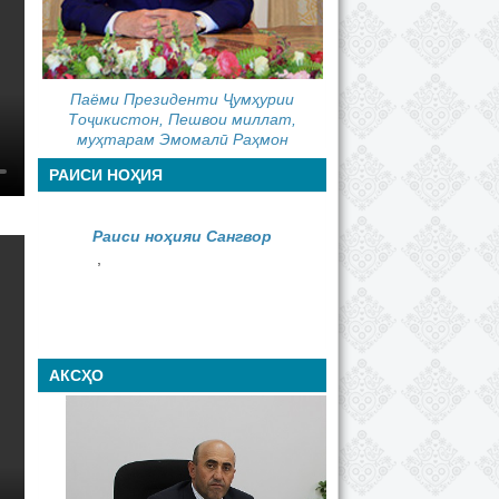
Паёми Президенти Ҷумҳурии
Тоҷикистон, Пешвои миллат,
муҳтарам Эмомалӣ Раҳмон
РАИСИ НОҲИЯ
Раиси ноҳияи Сангвор
,
АКСҲО