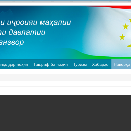
нҳо дар ноҳия
Ташриф ба ноҳия
Туризм
Хабарҳо
Наворҳо