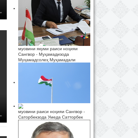
муовини якуми раиси ноҳияи
Сангвор - Муҳамадизода
Муҳамадсолеҳ Муҳамадали
муовини раиси ноҳияи Сангвор -
Саторбекзода Умеда Сатторбек