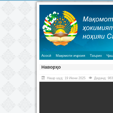
Асосӣ
Мақомоти иҷроия
Таърих
Ҷаш
Наворҳо
Нашр шуд: 19 Июни 2025
Диданд: 983