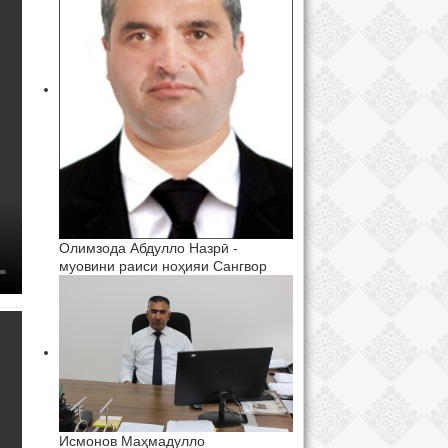
Олимзода Абдулло Назрӣ -
муовини раиси ноҳияи Сангвор
Исмонов Маҳмадулло