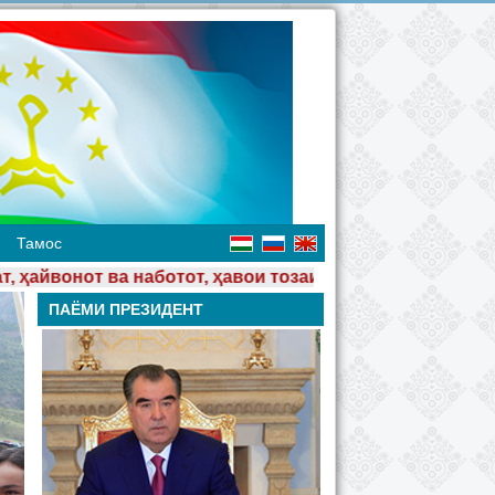
Тамос
авои тозаи кӯҳсор, чашмаҳои шаффоф, мардуми ҳунарма
ПАЁМИ ПРЕЗИДЕНТ