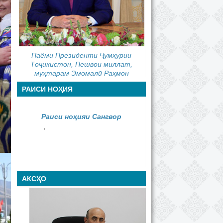
Паёми Президенти Ҷумҳурии
Тоҷикистон, Пешвои миллат,
муҳтарам Эмомалӣ Раҳмон
РАИСИ НОҲИЯ
Раиси ноҳияи Сангвор
,
АКСҲО