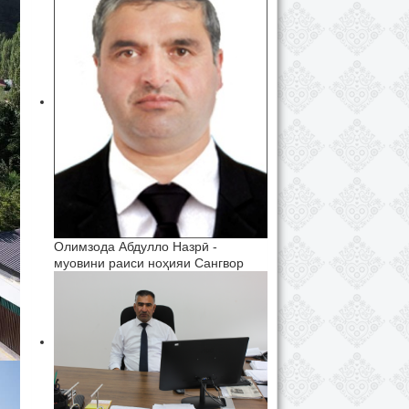
Олимзода Абдулло Назрӣ -
муовини раиси ноҳияи Сангвор