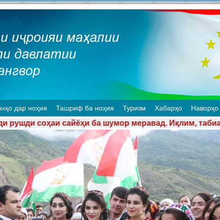
нҳо дар ноҳия
Ташриф ба ноҳия
Туризм
Хабарҳо
Наворҳо
умор меравад. Иқлим, табиат, ҳайвонот ва наботот, ҳ