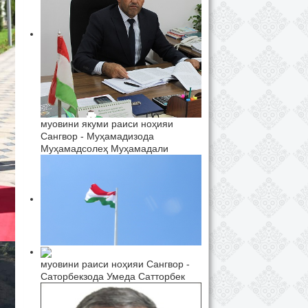
муовини якуми раиси ноҳияи
Сангвор - Муҳамадизода
Муҳамадсолеҳ Муҳамадали
муовини раиси ноҳияи Сангвор -
Саторбекзода Умеда Сатторбек