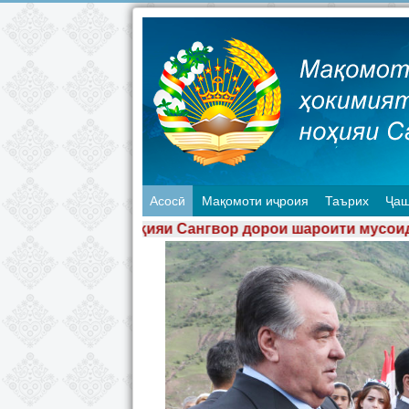
Асосӣ
Мақомоти иҷроия
Таърих
Ҷаш
гвор дорои шароити мусоиди рушди соҳаи сайёҳи ба ш