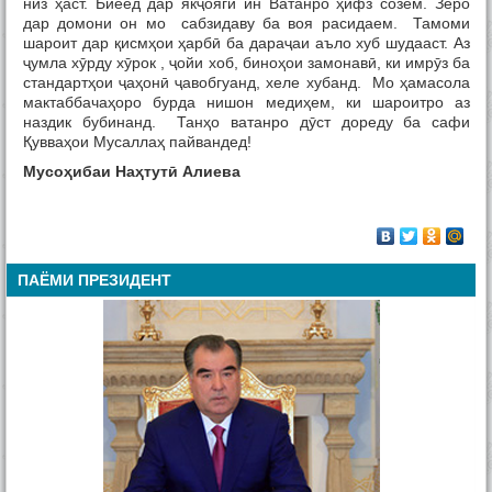
низ ҳаст. Биёед дар якҷоягӣ ин Ватанро ҳифз созем. Зеро
дар домони он мо сабзидаву ба воя расидаем. Тамоми
шароит дар қисмҳои ҳарбӣ ба дараҷаи аъло хуб шудааст. Аз
ҷумла хӯрду хӯрок , ҷойи хоб, биноҳои замонавӣ, ки имрӯз ба
стандартҳои ҷаҳонӣ ҷавобгуанд, хеле хубанд. Мо ҳамасола
мактаббачаҳоро бурда нишон медиҳем, ки шароитро аз
наздик бубинанд. Танҳо ватанро дӯст дореду ба сафи
Қувваҳои Мусаллаҳ пайвандед!
Мусо
ҳ
ибаи На
ҳ
тут
ӣ
Алиева
ПАЁМИ ПРЕЗИДЕНТ