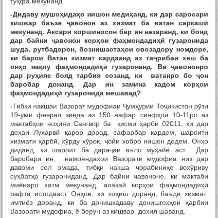
туҳфа мекунанд.
-Дидаву мушо
ҳ
ида
ҳ
о нишон меди
ҳ
анд, ки дар саросари
кишвар баъзе
ҷ
авонон аз хизмат ба ватан саркаш
ӣ
мекунанд. Аксари коршиносон бар ин назаранд, ки бояд
дар байни
ҷ
авонон кор
ҳ
ои фа
ҳ
мондади
ҳӣ
гузаронида
шуда, рутбадорон, бознишаста
ҳ
ои овозадору номдоре,
ки барои Ватан хизмат кардаанд аз та
ҷ
рибаи хеш ба
он
ҳ
о на
қ
лу фа
ҳ
мондади
ҳӣ
гузаронанд. Ва
ҷ
авононро
дар ру
ҳ
ияе бояд тарбия созанд, ки ватанро бо
ҷ
он
баробар донанд. Дар ин замина кадом кор
ҳ
ои
фа
ҳ
мондади
ҳӣ
гузаронида мешавад?
-
Тибқи накшаи Вазорат мудофиаи Ҷумҳурии Тоҷикистон рӯзи
19-уми феврал зиёда аз 150 нафар синфҳои 10-11ро аз
мактабҳои ноҳияи Сангвор ба қисми ҳарбӣ 02011, ки дар
деҳаи Лухарвӣ қарор дорад, сафарбар кардем, шароити
хизмати ҳарбӣ, хӯрду хӯрок, ҷойи хобро нишон додем. Онҳо
диданд, ки шароит ба дараҷаи аъло муҳайё аст. Дар
баробари ин, намояндаҳои Вазорати мудофиа низ дар
давоми сол омада, тибқи нақша чорабиниҳо вохӯриву
суҳбатҳо гузарониданд. Дар байни ҷавононе, ки мактаби
миёнаро хатм мекунанд, алакай корҳои фаҳмондадиҳӣ
рафта истодааст. Онҳое, ки хоҳиш доранд, баъди хизмат
имтиёз доранд, ки ба донишкадаву донишгоҳҳои ҳарбии
Вазорати мудофиа, ё берун аз кишвар дохил шаванд.