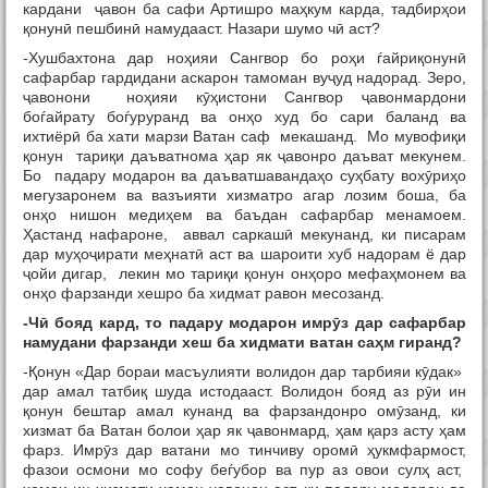
кардани ҷавон ба сафи Артишро маҳкум карда, тадбирҳои
қонунӣ пешбинӣ намудааст. Назари шумо чӣ аст?
-Хушбахтона дар ноҳияи Сангвор бо роҳи ѓайриқонунӣ
сафарбар гардидани аскарон тамоман вуҷуд надорад. Зеро,
ҷавонони ноҳияи кӯҳистони Сангвор ҷавонмардони
боѓайрату боѓуруранд ва онҳо худ бо сари баланд ва
ихтиёрӣ ба хати марзи Ватан саф мекашанд. Мо мувофиқи
қонун тариқи даъватнома ҳар як ҷавонро даъват мекунем.
Бо падару модарон ва даъватшавандаҳо суҳбату вохӯриҳо
мегузаронем ва вазъияти хизматро агар лозим боша, ба
онҳо нишон медиҳем ва баъдан сафарбар менамоем.
Ҳастанд нафароне, аввал саркашӣ мекунанд, ки писарам
дар муҳоҷирати меҳнатӣ аст ва шароити хуб надорам ё дар
ҷойи дигар, лекин мо тариқи қонун онҳоро мефаҳмонем ва
онҳо фарзанди хешро ба хидмат равон месозанд.
-Ч
ӣ
бояд кард, то падару модарон имр
ӯ
з дар сафарбар
намудани фарзанди хеш ба хидмати ватан са
ҳ
м гиранд?
-Қонун «Дар бораи масъулияти волидон дар тарбияи кӯдак»
дар амал татбиқ шуда истодааст. Волидон бояд аз рӯи ин
қонун бештар амал кунанд ва фарзандонро омӯзанд, ки
хизмат ба Ватан болои ҳар як ҷавонмард, ҳам қарз асту ҳам
фарз. Имрӯз дар ватани мо тинчиву оромӣ ҳукмфармост,
фазои осмони мо софу беѓубор ва пур аз овои сулҳ аст,