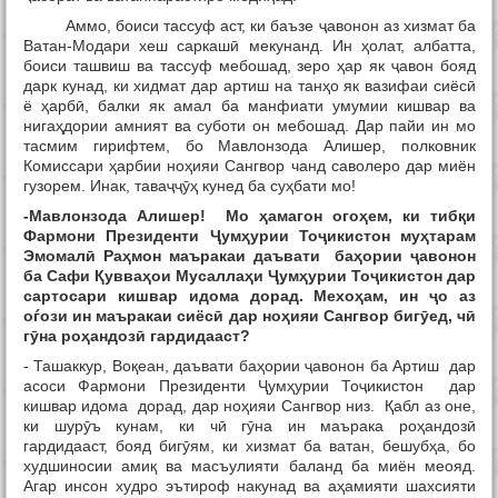
Аммо, боиси тассуф аст, ки баъзе ҷавонон аз хизмат ба
Ватан-Модари хеш саркашӣ мекунанд. Ин ҳолат, албатта,
боиси ташвиш ва тассуф мебошад, зеро ҳар як ҷавон бояд
дарк кунад, ки хидмат дар артиш на танҳо як вазифаи сиёсӣ
ё ҳарбӣ, балки як амал ба манфиати умумии кишвар ва
нигаҳдории амният ва суботи он мебошад. Дар пайи ин мо
тасмим гирифтем, бо Мавлонзода Алишер, полковник
Комиссари ҳарбии ноҳияи Сангвор чанд саволеро дар миён
гузорем. Инак, таваҷҷӯҳ кунед ба суҳбати мо!
-Мавлонзода Алишер! Мо
ҳ
амагон ого
ҳ
ем, ки тиб
қ
и
Фармони Президенти
Ҷ
ум
ҳ
урии То
ҷ
икистон му
ҳ
тарам
Эмомал
ӣ
Ра
ҳ
мон маъракаи даъвати ба
ҳ
ории
ҷ
авонон
ба Сафи
Қ
увва
ҳ
ои Мусалла
ҳ
и
Ҷ
ум
ҳ
урии То
ҷ
икистон дар
сартосари кишвар идома дорад. Мехо
ҳ
ам, ин
ҷ
о аз
оѓози ин маъракаи сиёс
ӣ
дар но
ҳ
ияи Сангвор биг
ӯ
ед, ч
ӣ
г
ӯ
на ро
ҳ
андоз
ӣ
гардидааст?
- Ташаккур, Воқеан, даъвати баҳории ҷавонон ба Артиш дар
асоси Фармони Президенти Ҷумҳурии Тоҷикистон дар
кишвар идома дорад, дар ноҳияи Сангвор низ. Қабл аз оне,
ки шурӯъ кунам, ки чӣ гӯна ин маърака роҳандозӣ
гардидааст, бояд бигӯям, ки хизмат ба ватан, бешубҳа, бо
худшиносии амиқ ва масъулияти баланд ба миён меояд.
Агар инсон худро эътироф накунад ва аҳамияти шахсияти