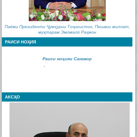
Паёми Президенти Ҷумҳурии Тоҷикистон, Пешвои миллат,
муҳтарам Эмомалӣ Раҳмон
РАИСИ НОҲИЯ
Раиси ноҳияи Сангвор
,
АКСҲО