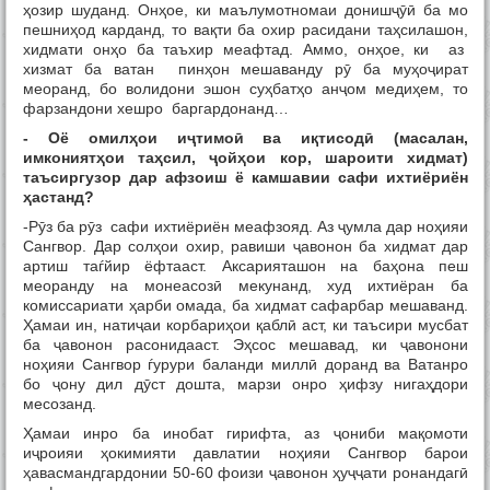
ҳозир шуданд. Онҳое, ки маълумотномаи донишҷӯӣ ба мо
пешниҳод карданд, то вақти ба охир расидани таҳсилашон,
хидмати онҳо ба таъхир меафтад. Аммо, онҳое, ки аз
хизмат ба ватан пинҳон мешаванду рӯ ба муҳоҷират
меоранд, бо волидони эшон суҳбатҳо анҷом медиҳем, то
фарзандони хешро баргардонанд…
- Оё омил
ҳ
ои и
ҷ
тимо
ӣ
ва и
қ
тисод
ӣ
(масалан,
имконият
ҳ
ои та
ҳ
сил,
ҷ
ой
ҳ
ои
кор, шароити хидмат)
таъсиргузор дар афзоиш ё камшавии сафи ихтиёриён
ҳ
астанд
?
-Рӯз ба рӯз сафи ихтиёриён меафзояд. Аз ҷумла дар ноҳияи
Сангвор. Дар солҳои охир, равиши ҷавонон ба хидмат дар
артиш таѓйир ёфтааст. Аксарияташон на баҳона пеш
меоранду на монеасозӣ мекунанд, худ ихтиёран ба
комиссариати ҳарби омада, ба хидмат сафарбар мешаванд.
Ҳамаи ин, натиҷаи корбариҳои қаблӣ аст, ки таъсири мусбат
ба ҷавонон расонидааст. Эҳсос мешавад, ки ҷавонони
ноҳияи Сангвор ѓурури баланди миллӣ доранд ва Ватанро
бо ҷону дил дӯст дошта, марзи онро ҳифзу нигаҳдори
месозанд.
Ҳамаи инро ба инобат гирифта, аз ҷониби мақомоти
иҷроияи ҳокимияти давлатии ноҳияи Сангвор барои
ҳавасмандгардонии 50-60 фоизи ҷавонон ҳуҷҷати ронандагӣ