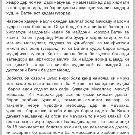
хешро дар ҷомеа дарк накунад, ӯ наметавонад дар хидмати
ватан қарор гирад ва барои ҳифзи арзишҳои миллию модари
худ, ки Ватан аст, қадам гузорад.
Чавонон ҳамчун насли ояндаи миллат бояд мақсаду мароми
худро возеҳ бидонанд. Онҳо бояд бо маърифати баланд ва
хислатҳои мардонагӣ қадам ба майдони корзори Ватан ва
хизмат ба он гузоранд. Мактаби бузурги мардонагиро, ки ба
маънии масъулият, садоқат ва ҷонибдорӣ аз манфиатҳои
миллӣ аст, бояд гузаранд, то ки Ватани худро барои оянда
муҳофизат кунанд. Ҳар як ҷавон бояд бо эҳсоси баланди
ватандорӣ ва ифтихори миллӣ ба майдон ворид шавад, ки
ин ҳиссиёт танҳо аз ҳисоби худшиносӣ ва омодагӣ ва
дӯстдории Ватан ба даст меояд.
Вобаста ба саволи шумо инро бояд қайд намоям, ки имрӯз
маъракаи даъвати чавонон ба Артиш як марҳалаи муҳим
барои адои хидмат дар сафи Қувваҳои Мусаллаҳ маҳсуб
мешавад. Ин маърака дар асл як қисми сиёсати давлат
барои тарбияи ҷавонон, таъмини амнияти кишвар ва
тақвияти неруи мудофиа мебошад. Дар ин маърака,
ҷавонон бар асоси талаботи қонун барои хидмат ба Ватан
даъват мешаванд. Аз оѓози ин маърака то имрӯз алакай 80
фоизи нақша иҷро шудааст. Ба шаҳрвандоне, ки синни онҳо
ба 18 расидааст ва болотар аз он аст, мо даъватнома додем,
ки аксарият бо даъватнома ба комиссариати ҳарбии ноҳия