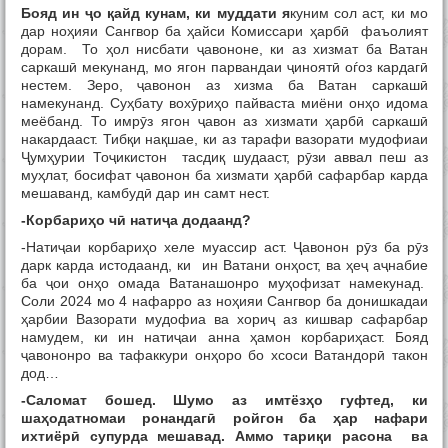
Бояд ин
ҷ
о
қ
айд кунам, ки муддати я
куним сол аст, ки мо
дар ноҳияи Сангвор ба ҳайси Комиссари ҳарбӣ фаъолият
дорам. То ҳол нисбати ҷавононе, ки аз хизмат ба Ватан
саркашӣ мекунанд, мо ягон парвандаи ҷиноятӣ оѓоз кардагӣ
нестем. Зеро, ҷавонон аз хизма ба Ватан саркашӣ
намекунанд. Суҳбату вохӯриҳо пайваста миёни онҳо идома
меёбанд. То имрӯз ягон ҷавон аз хизмати ҳарбӣ саркашӣ
накардааст. Тибқи нақшае, ки аз тарафи вазорати мудофиаи
Ҷумҳурии Тоҷикистон тасдиқ шудааст, рӯзи аввал пеш аз
муҳлат, босифат ҷавонон ба хизмати ҳарбӣ сафарбар карда
мешаванд, камбудӣ дар ин самт нест.
-Корбари
ҳ
о ч
ӣ
нати
ҷ
а додаанд?
-Натиҷаи корбариҳо хеле муассир аст. Ҷавонон рӯз ба рӯз
дарк карда истодаанд, ки ин Ватани онҳост, ва ҳеҷ аҷнабие
ба ҷои онҳо омада Ватанашонро муҳофизат намекунад.
Соли 2024 мо 4 нафарро аз ноҳияи Сангвор ба донишкадаи
ҳарбии Вазорати мудофиа ва хориҷ аз кишвар сафарбар
намудем, ки ин натиҷаи анна ҳамон корбариҳаст. Бояд
ҷавононро ва тафаккури онҳоро бо хсоси Ватандорӣ такон
дод…
-Саломат бошед. Шумо аз имтёз
ҳ
о гуфтед, ки
ша
ҳ
одатномаи ронандаг
ӣ
ройгон ба
ҳ
ар нафари
ихтиёр
ӣ
супурда мешавад. Аммо тари
қ
и расона ва