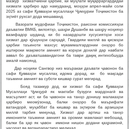
Тамос
мазкур хизматчиёни ҳарбие, ки муҳлати муқарраргардидаи
хизмати ҳарбиро адо намудаанд, моҳҳои апрел-майи соли
2025 аз сафи Қувваҳои мусаллаҳи Ҷумҳурии Тоҷикистон ба
эҳтиёт рухсат дода мешаванд.
Вазорати мудофиаи Тоҷикистон, раисони комиссияҳои
даъватии ВМКБ, вилоятҳо, шаҳри Душанбе ва шаҳру ноҳияҳо
вазифадор шуданд, ки бо назардошти хусусиятҳои хоси
хизмат дар қӯшунҳои сарҳадӣ, Гвардияи миллӣ ва қисмҳои
ҳарбии таъиноти махсус мукаммалгардонии онҳоро бо
иштироки мақомоти амният ва корҳои дохилӣ дар навбати
аввал бо даъватшавандагони ба таври дақиқ интихобшуда
амалӣ намоянд.
Дар ноҳияи Сангвор низ маъракаи даъвати ҷавонон ба
сафи Қувваҳои мусаллаҳ идома дорад, ки бо мақсади
таъмини амният ва суботи кишвар сурат мегирад.
Бояд тазаккур дод, ки хизмат ба сафи Қувваҳои
Мусаллаҳи Ҷумҳурӣ як мактаби бузурги мардонагӣ ва
масъулият аст, ки ба ҷавонон на танҳо донишу малакаҳои
ҳарбиро меомӯзонад, балки онҳоро ба маърифати
ватандорӣ, муҳаббат ба кишвар ва эҳтиром ба арзишҳои
миллӣ тарбия мекунад. Хизмат дар артиш на танҳо
имконияти таъмини амният ва оромии мамлакат мебошад,
балки ба ҳар як ҷавон имкони нишон додани қаҳрамонӣ,
ҷасорат ва ватанпарастиро медиҳад.