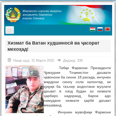
TPL_PROTOSTAR_TOGGLE_MENU
Асосӣ
Хизмат ба Ватан худшиносӣ ва ҷасорат
мехоҳад!
Мақомоти иҷроия
Таърих
Нашр шуд: 31 Марти 2025
Диданд: 338
Тибқи Фармони Президенти
Ҷашнҳо дар ноҳия
Ҷумҳурии Тоҷикистон даъвати
ҷавонони ба синни 18 расида, инчунин
Ташриф ба ноҳия
мардони синну соли калонтар, ки
ҳуқуқи ба таъхир андохтани муҳлати
Туризм
даъват ё озод будан аз хизмати
ҳарбиро надоранд, барои адо
Хабарҳо
намудани хизмати ҳарбӣ даъват
мешаванд.
Наворҳо
Инчунин мувофиқи Фармони