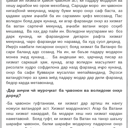
ҳамаи ин хизмати ҳамон ҷавонон аст, ки падару модарон ва
хешу ақрабои мо ором мехобанд. Сарҳади моро ин ҷавонон
нигаҳбонӣ мекунанд, марзу буми моро онҳо саф баста, аз
қадами шуми аҷнабӣ ба ин сарзамин ҳифз месозанд. Пас
волидон бояд дарк кунанд, ки агар фарзанди онҳо аз хизмат
ба ватан сарпечӣ мекунад, аҷнаби ватани моро соҳиб
мешавад. Ва хаҳ дар пайи ин. Волидони муҳтарами мо боз
дарк кунанд, ки фарзандони дигарон рафта хизмат
мекунанд, чаро фарзанди мо наравад, ба худ суол диҳанд.
Имрӯз навбати писарони онҳост, бояд хизмат ба Ватанро бо
сари баланд адо созанд. На ин, ки баъзе падару модарон
монеа эҷод кунанд… Ба андешаи мо, ҳарчанд писар аз
хизмат саркашӣ ҳам, кунад, агар волидон масъулият ва
рисолати худро софдилона дар назд фарзанд иҷро кунанд,
онҳо ба сафи Қувваҳои мусаллах мепайванданд. Эҳсоси
ватандӯстиро аз ҳама зиёд падару модар дар дили фарзанд
бедор карда метавонанд.
-Дар ан
ҷ
ом ч
ӣ
муро
ҷ
иат ба
ҷ
авонон ва волидони он
ҳ
о
доред?
-Ба ҷавонон гуфтаниам, ки хизмат дар артиш як нангу
номуси ватандорӣ аст. Хизмат мардонагист. Агар ба Ватани
хеш хизмат накардаӣ, ба модари хеш низ хизмат кардан
наметавонӣ. Бояд гуфт, ки хизмат ба Ватан на танҳо шаъну
шарафи ҷавонон, балки шарафи модарону падарони онҳо