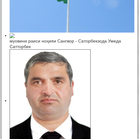
муовини раиси ноҳияи Сангвор - Саторбекзода Умеда
Сатторбек