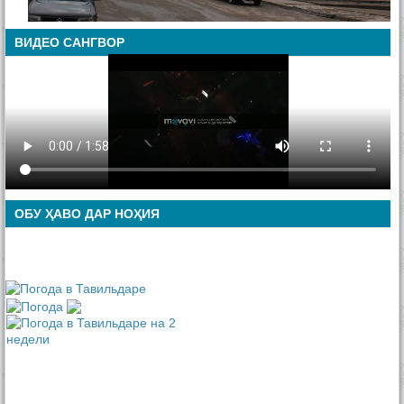
ВИДЕО САНГВОР
ОБУ ҲАВО ДАР НОҲИЯ