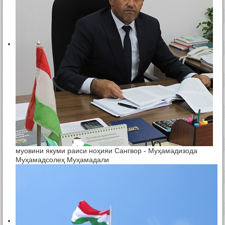
муовини якуми раиси ноҳияи Сангвор - Муҳамадизода
Муҳамадсолеҳ Муҳамадали