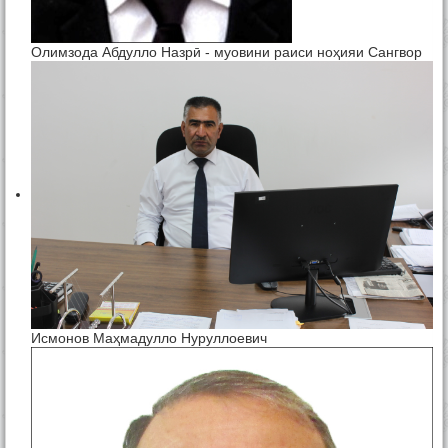
Олимзода Абдулло Назрӣ - муовини раиси ноҳияи Сангвор
Исмонов Маҳмадулло Нуруллоевич