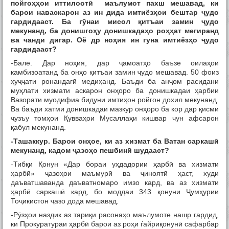
пойго
ҳҳ
ои иттилоот
ӣ
маълумот пахш мешавад, ки
барои наваскарон аз ин дида имтиёз
ҳ
ои бештар
ҷ
удо
гардидааст. Ба г
ӯ
наи мисол
қ
итъаи замин
ҷ
удо
мекунанд, ба донишго
ҳ
у донишкада
ҳ
о ро
ҳҳ
ат мегиранд
ва чанди дигар. Оё др но
ҳ
ия ин гуна имтиёз
ҳ
о
ҷ
удо
гардидааст?
-Бале. Дар ноҳия, дар ҷамоатҳо баъзе оилаҳои
камбизоатанд ба онҳо қитъаи замин ҷудо мешавад. 50 фоиз
ҳуҷҷати ронандагӣ медиҳанд. Баъди ба анҷом расидани
муҳлати хизмати аскарон онҳоро ба донишкадаи ҳарбии
Вазорати муодифиа бидуни имтиҳон ройгон дохил мекунанд.
Ва баъди хатми донишкадаи мазкур онҳоро ба кор дар қисми
ҷузъу томҳои Қувваҳои Мусаллаҳи кишвар чун афсарон
қабул мекунанд.
-Ташаккур. Барои он
ҳ
ое, ки аз хизмат ба Ватан саркаш
ӣ
мекунанд, кадом
ҷ
азо
ҳ
о пешбин
ӣ
шудааст?
-Тибқи Қонун «Дар бораи уҳдадории ҳарбӣ ва хизмати
ҳарбӣ» ҷазоҳои маъмурӣ ва ҷиноятӣ ҳаст, худи
даъватшаванда даъватномаро имзо кард, ва аз хизмати
ҳарбӣ саркашӣ кард, бо моддаи 343 қонуни Ҷумҳурии
Тоҷикистон ҷазо дода мешавад.
-Рӯзҳои наздик аз тариқи расонаҳо маълумоте нашр гардид,
ки Прокуратураи ҳарбӣ барои аз роҳи ѓайриқонунӣ сафарбар