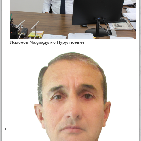
Исмонов Маҳмадулло Нуруллоевич