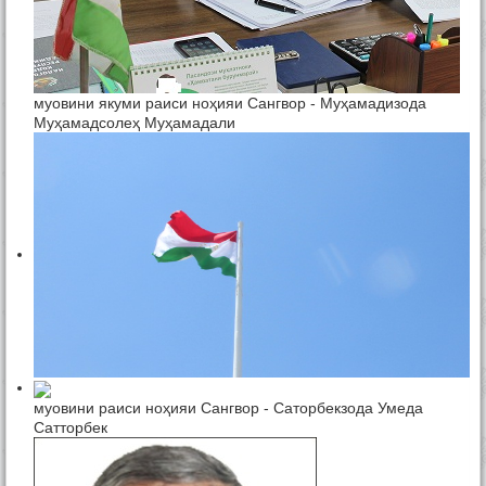
муовини якуми раиси ноҳияи Сангвор - Муҳамадизода
Муҳамадсолеҳ Муҳамадали
муовини раиси ноҳияи Сангвор - Саторбекзода Умеда
Сатторбек