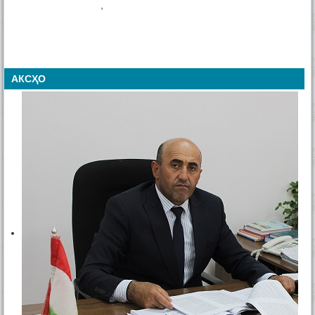
,
АКСҲО