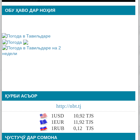
ОБУ ҲАВО ДАР НОҲИЯ
ҚУРБИ АСЪОР
http://nbt.tj
1USD
10,92
TJS
1EUR
11,92 TJS
1RUB
0,12
TJS
ҶУСТУҶӮ ДАР СОМОНА