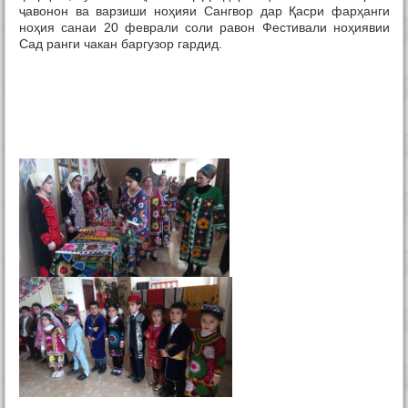
Тамос
ҷавонон ва варзиши ноҳияи Сангвор дар Қасри фарҳанги
ноҳия санаи 20 феврали соли равон Фестивали ноҳиявии
Сад ранги чакан баргузор гардид.