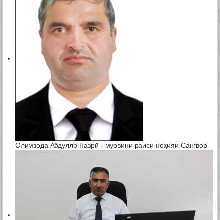
Олимзода Абдулло Назрӣ - муовини раиси ноҳияи Сангвор