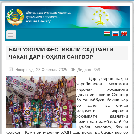
TPL_PROTOSTAR_TOGGLE_MENU
Асосӣ
БАРГУЗОРИИ ФЕСТИВАЛИ САД РАНГИ
ЧАКАН ДАР НОҲИЯИ САНГВОР
Мақомоти иҷроия
Таърих
Нашр шуд: 23 Феврали 2025
Диданд: 356
Дар доираи нақша
Ҷашнҳо дар ноҳия
чорабиниҳои мақомоти
иҷроияи ҳокимияти
Ташриф ба ноҳия
давлатии ноҳияи Сангвор
бо ташаббуси бахши кор
Туризм
бо занон ва оилаи
мақомоти иҷроияи
Хабарҳо
ҳокимияти давлатии
ноҳия дар ҳамбастагӣ бо
Наворҳо
шуъбаи маориф, бахши
фарҳанг, Кумитаи иҷроияи ҲХДТ дар ноҳия ва бахши кор бо