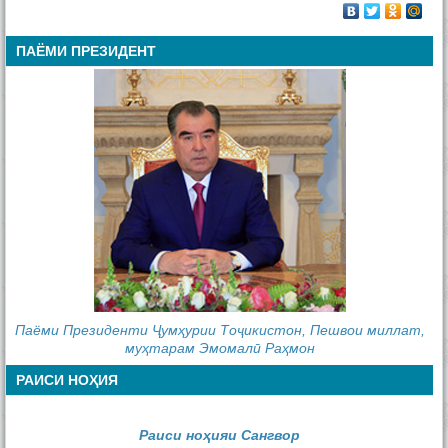
ПАЁМИ ПРЕЗИДЕНТ
Паёми Президенти Ҷумҳурии Тоҷикистон, Пешвои миллат,
муҳтарам Эмомалӣ Раҳмон
РАИСИ НОҲИЯ
Раиси ноҳияи Сангвор